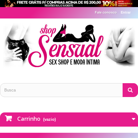
Fale conosco
Entrar
Carrinho
(vazio)