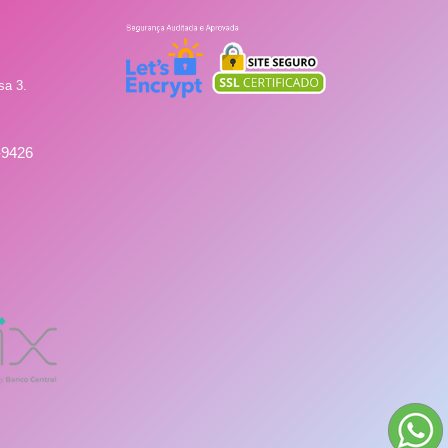
sa 3.
-9426