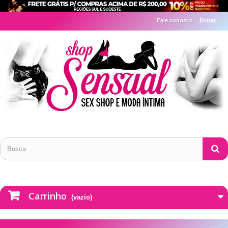
Fale conosco
Entrar
Carrinho
(vazio)